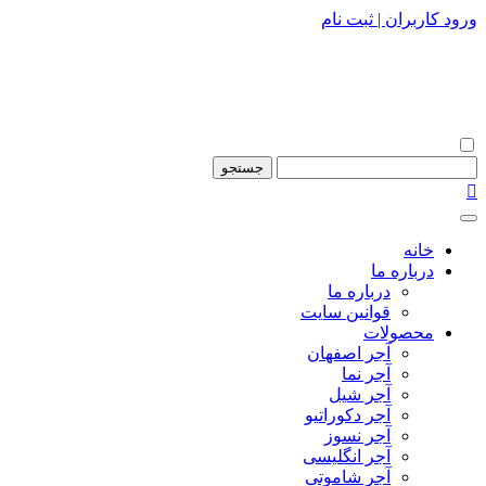
ورود کاربران | ثبت نام

خانه
درباره ما
درباره ما
قوانین سایت
محصولات
آجر اصفهان
آجر نما
آجر شیل
آجر دکوراتیو
آجر نسوز
آجر انگلیسی
آجر شاموتی