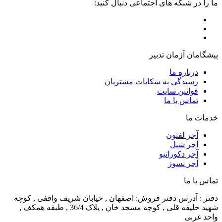
ما را در شبکه های اجتماعی دنبال کنید:
پیشگامان آژمان تدبیر
درباره ما
رسیدگی به شکایات مشتریان
قوانین سایت
تماس با ما
خدمات ما
آجر لفتون
آجر شیل
آجر دکوراتیو
آجر نسوز
تماس با ما
دفتر :
آدرس دفتر فروش: اصفهان , خیابان شریف واقفی , کوچه
شهید خلیفه قلی , کوچه مسجد خان , پلاک 36/4 , طبقه همکف ,
واحد غربی