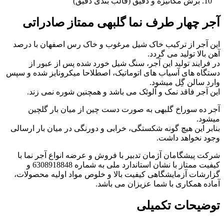
برش مکانیزه و دقیق (قالب بندی دقیق)
آجر چهار طرف نما گلبهی ممتاز صادراتی
این آجر از ترکیب خاک شیل مرغوب و خاک رس اصفهان با درصد
آهن بالا تولید می گردد.
در فرایند تولید این آجر، سنگ شیل خورد شده پس از عبور از
دستگاه های آسیاب های اتوماتیک، اصطلاحا میکرونایز شده و سپس
وارد سالن گِل میشود.
این آجر فاقد نمک و آلوئک می باشد و همچنین شوره نمی زند.
آجر ده سوراخ گلبهی به صورت دست چین از میان بار گلچین
میشود.
بنابر این هیچ گونه شکستگی، خرابی و دورنگی در میان بار ارسالی
وجود نخواهد داشت.
شرکت پیشگامان آژمان تدبیر با فروش و عرضه انواع آجر نما با
کیفیت ممتاز با نشان استاندارد ملی به شماره 6308918848 و
گزارشات آزمایشگاهی کیفیت بالا و خلوص مواد اولیه محصولات،
آماده همکاری با شما عزیزان می باشد.
توضیحات تکمیلی