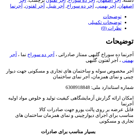
دسته:
آجر اصفهان
,
آجر ده سوراخ
,
آجر لفتون
برچسب:
آجر
اصفهان
,
آجر بهمنی
,
آجر ده سوراخ
,
آجر شیل
,
آجر لفتون
,
آجرنما
توضیحات
توضیحات تکمیلی
نظرات (0)
توضیحات
آجرنما ده سوراخ گلبهی ممتاز صادراتی ،
آجر ده سوراخ
نما ،
آجر
بهمنی
، آجر لفتون گلبهی
آجر مخصوص سوله و ساختمان های تجاری و مسکونی جهت دیوار
چینی و نمای همزمان، آجر نمای ساختمان
شماره استاندارد ملی: 6308918848
امکان ارائه گزارش آزمایشگاهی کیفیت تولید و خلوص مواد اولیه
آجرنما
قابل عرضه بر روی پالت یورو جهت صادرات کالا
مناسب برای اجرای دیوارچینی و نمای همزمان ساختمان های
تجاری و مسکونی
بسیار مناسب برای صادرات